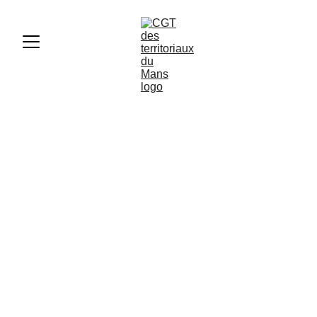
Risques psycho-sociaux
au service des musées :
un appel à l'action
MUSÉES
10/22/2024
2 min lire