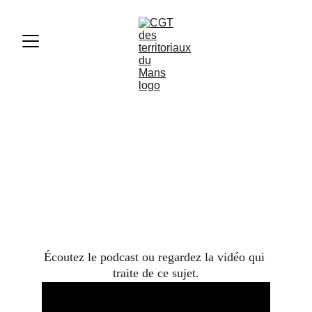
Santé mentale : un enjeu
collectif, pas seulement
individuel
F3SCT
10/29/2025
2 min lire
Écoutez le podcast ou regardez la vidéo qui 
traite de ce sujet.