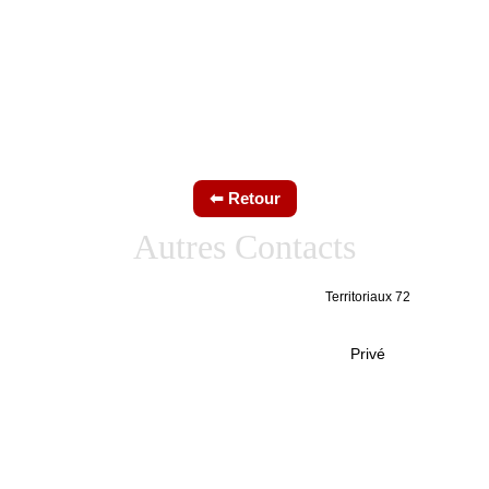
Autres Contacts
Pour tous les autres agents 
Territoriaux 72
territoriaux 72.
Pour les salariés du secteur privé 
Privé
travaillant dans la Sarthe.