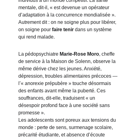
individus à un monde compétitif. La santé 
mentale, dit-il, « est devenue un opérateur 
d’adaptation à la concurrence mondialisée ».
Autrement dit : on ne soigne plus pour libérer, 
on soigne pour 
faire tenir
 dans un système 
qui rend malade.
La pédopsychiatre 
Marie-Rose Moro
, cheffe 
de service à la Maison de Solenn, observe la 
même dérive chez les jeunes. Anxiété, 
dépression, troubles alimentaires précoces — 
l’« anorexie prépubère » touche désormais 
des enfants avant même la puberté. Ces 
souffrances, dit-elle, traduisent « un 
désespoir profond face à une société sans 
promesse ».
Les adolescents sont poreux aux tensions du 
monde : perte de sens, surmenage scolaire, 
précarité étudiante, et absence d’écoute 