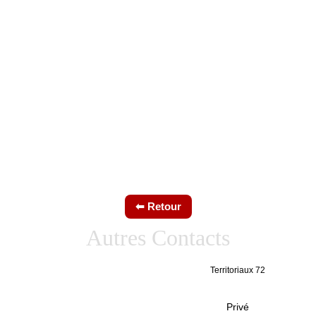
Autres Contacts
Pour tous les autres agents 
Territoriaux 72
territoriaux 72.
Pour les salariés du secteur privé 
Privé
travaillant dans la Sarthe.