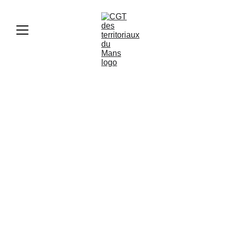
🛑 Amiante dans nos écoles :
que savez-vous vraiment ?
F3SCT
7/15/2025
1 min lire