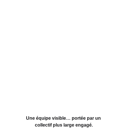
Notre équipe COS CGT 
à vos côtés
Les candidates et candidats de la liste 
présentée au COS
Une équipe visible… portée par un 
collectif plus large engagé.