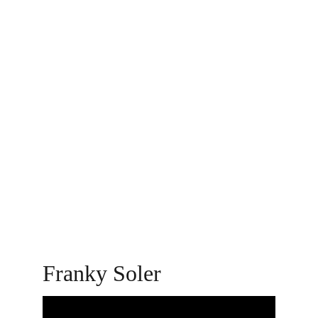
Cliquez sur les images pour leur donner 
vie… quelques secondes !
Franky Soler