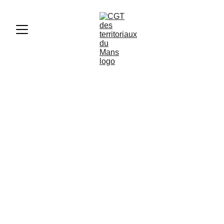
Congé Maladie Ordinaire : Ce
Qui Change à Partir du 1er
Mars 2025
FAQ
3/25/2025
1 min lire