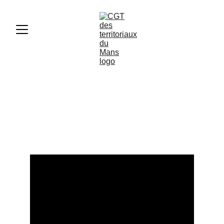
Le Sacrifice des Fonctionnaires
: Impact sur les Services Publics
LE SERVICE PUBLIC
11/5/2024
2 min lire