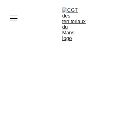
Quand certains Secrétaires
Généraux de syndicats
préfèrent limiter la voix des
agent·es
ASC
12/10/2025
1 min lire